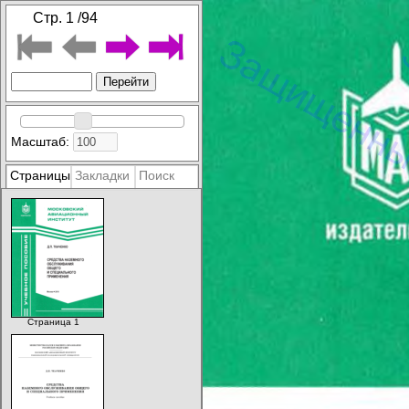
Стр.
1
/
94
Масштаб:
Страницы
Закладки
Поиск
Страница 1