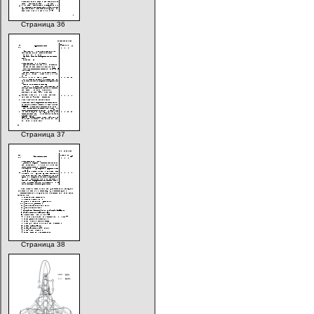
Страница 36
Страница 37
Страница 38