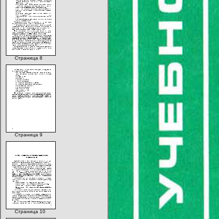
Страница 8
Страница 9
Страница 10