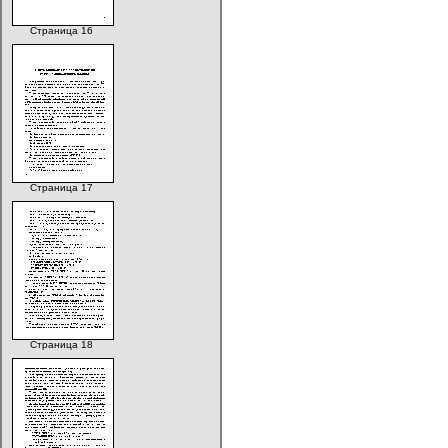
Страница 16
Страница 17
Страница 18