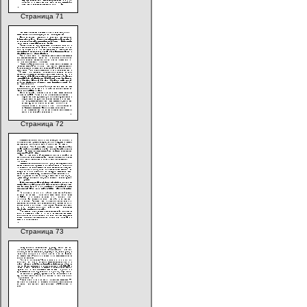
Страница 71
Страница 72
Страница 73