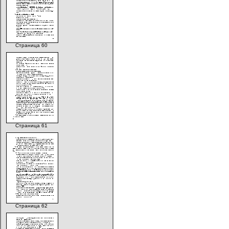
Страница 60
Страница 61
Страница 62