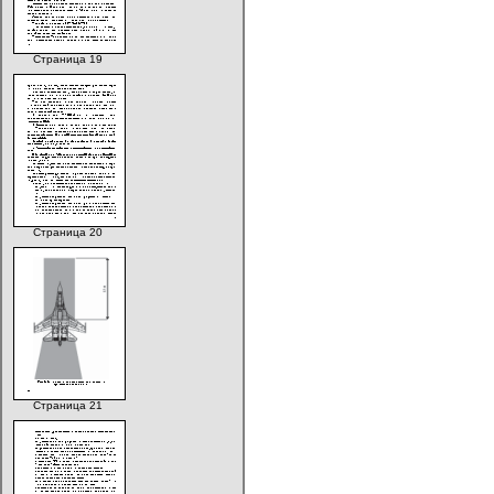
Страница 19
Страница 20
Страница 21