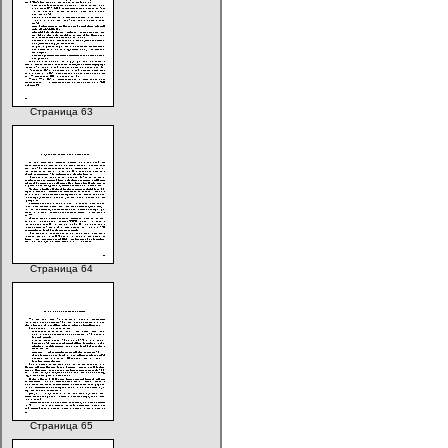
Страница 63
Страница 64
Страница 65