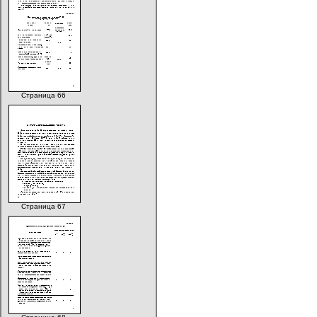
Страница 66
Страница 67